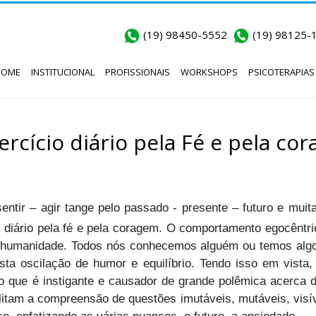
(19) 98450-5552
(19) 98125-
HOME
INSTITUCIONAL
PROFISSIONAIS
WORKSHOPS
PSICOTERAPIAS
ercício diário pela Fé e pela co
sentir – agir tange pelo passado - presente – futuro e mui
 diário pela fé e pela coragem. O comportamento egocên
a humanidade. Todos nós conhecemos alguém ou temos algo
esta oscilação de humor e equilíbrio. Tendo isso em vista
, o que é instigante e causador de grande polêmica acerca
cilitam a compreensão de questões imutáveis, mutáveis, visí