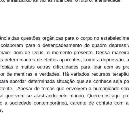
o, enfatizando as várias nuances, o futuro, a ansiedade.
cia das questões orgânicas para o corpo no estabelecime
e colaboram para o desencadeamento do quadro depressi
 maior dom de Deus, o momento presente. Dessa maneira,
s determinantes de efeitos aparentes, como a depressão, an
fobias e muitas outras dificuldades para lidar com as pr
dor de mentiras e verdades. Há variados recursos terapêu
para abordar determinada situação que se conhece seja po
istente. Apesar de temas que envolvem a humanidade ser
mal que vem se alastrando pelo mundo. Queremos aqui pro
do a sociedade contemporânea, carente de contato com as
s.