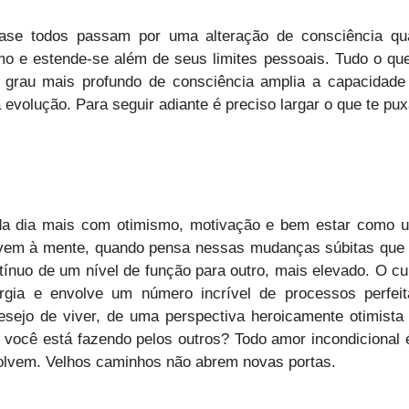
ase todos passam por uma alteração de consciência qua
o e estende-se além de seus limites pessoais. Tudo o que e
rau mais profundo de consciência amplia a capacidade 
volução. Para seguir adiante é preciso largar o que te pux
da dia mais com otimismo, motivação e bem estar como u
 vem à mente, quando pensa nessas mudanças súbitas que 
ntínuo de um nível de função para outro, mais elevado. O cur
rgia e envolve um número incrível de processos perfeit
ejo de viver, de uma perspectiva heroicamente otimista e
e você está fazendo pelos outros? Todo amor incondicional
olvem. Velhos caminhos não abrem novas portas.