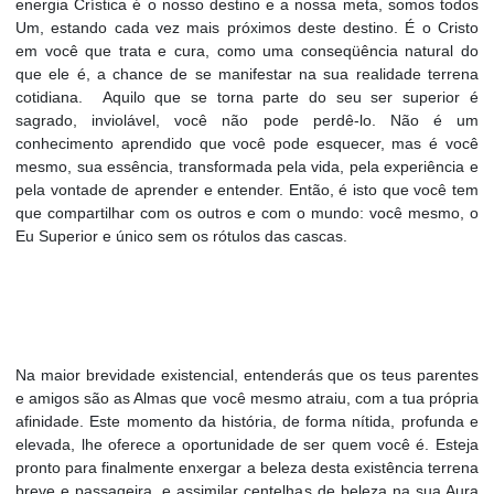
energia Crística é o nosso destino e a nossa meta, somos todos
Um, estando cada vez mais próximos deste destino. É o Cristo
em você que trata e cura, como uma conseqüência natural do
que ele é, a chance de se manifestar na sua realidade terrena
cotidiana. Aquilo que se torna parte do seu ser superior é
sagrado, inviolável, você não pode perdê-lo. Não é um
conhecimento aprendido que você pode esquecer, mas é você
mesmo, sua essência, transformada pela vida, pela experiência e
pela vontade de aprender e entender. Então, é isto que você tem
que compartilhar com os outros e com o mundo: você mesmo, o
Eu Superior e único sem os rótulos das cascas.
Na maior brevidade existencial, entenderás que os teus parentes
e amigos são as Almas que você mesmo atraiu, com a tua própria
afinidade. Este momento da história, de forma nítida, profunda e
elevada, lhe oferece a oportunidade de ser quem você é. Esteja
pronto para finalmente enxergar a beleza desta existência terrena
breve e passageira, e assimilar centelhas de beleza na sua Aura