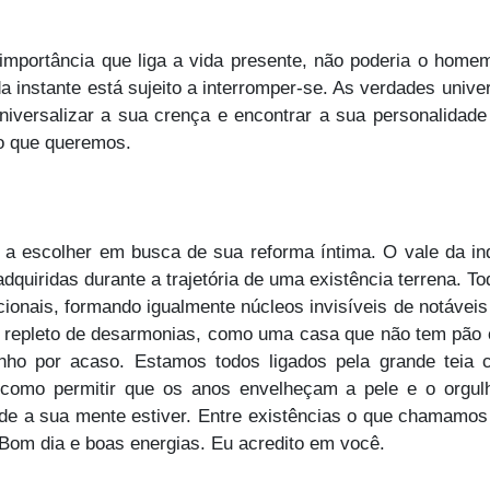
mportância que liga a vida presente, não poderia o homem
ada instante está sujeito a interromper-se. As verdades univ
versalizar a sua crença e encontrar a sua personalidade c
nho que queremos.
a escolher em busca de sua reforma íntima. O vale da in
adquiridas durante a trajetória de uma existência terrena.
cionais, formando igualmente núcleos invisíveis de notáveis
se repleto de desarmonias, como uma casa que não tem pão
o por acaso. Estamos todos ligados pela grande teia c
 como permitir que os anos envelheçam a pele e o orgu
de a sua mente estiver. Entre existências o que chamamos
 Bom dia e boas energias. Eu acredito em você.