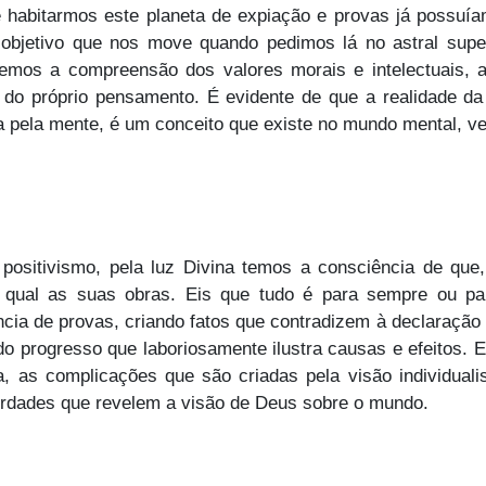
 habitarmos este planeta de expiação e provas já possuí
bjetivo que nos move quando pedimos lá no astral super
temos a compreensão dos valores morais e intelectuais, 
z do próprio pensamento. É evidente de que a realidade da
ada pela mente, é um conceito que existe no mundo mental, v
sitivismo, pela luz Divina temos a consciência de que,
qual as suas obras. Eis que tudo é para sempre ou pa
cia de provas, criando fatos que contradizem à declaração
o progresso que laboriosamente ilustra causas e efeitos. 
ja, as complicações que são criadas pela visão individua
verdades que revelem a visão de Deus sobre o mundo.