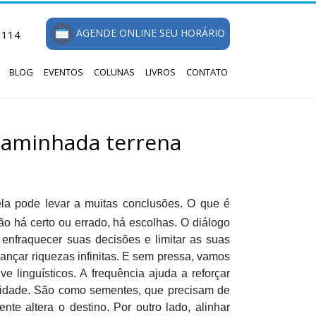
AGENDE ONLINE SEU HORÁRIO
1114
BLOG
EVENTOS
COLUNAS
LIVROS
CONTATO
caminhada terrena
ela pode levar a muitas conclusões. O que é
ão há certo ou errado, há escolhas. O diálogo
 enfraquecer suas decisões e limitar as suas
cançar riquezas infinitas. E sem pressa, vamos
 linguísticos. A frequência ajuda a reforçar
lidade. São como sementes, que precisam de
nte altera o destino. Por outro lado, alinhar