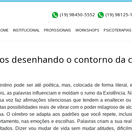
(19) 98450-5552
(19) 98125-
HOME
INSTITUCIONAL
PROFISSIONAIS
WORKSHOPS
PSICOTERAPIAS
os desenhando o contorno da 
tino pode ser até poética, mas, colocada de forma literal, 
ois, as palavras influenciam e moldam o rumo da Existência. N
sa voz faz afirmações silenciosas que tendem a enaltecer ou
nitas possibilidades reais de vibrar com o poder milagroso de al
 O cérebro se adapta aos padrões que você repete, inclusive
rtamento, nas emoções e escolhas. Palavras criam a sua rea
tados. Dizer vou mudar de vida sem mudar atitudes, dificilme