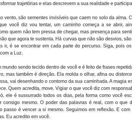
nsformar trajetórias e elas descrevem a sua realidade e partici
o vento, são sementes invisíveis que caem no solo da alma. C
 que você diz vou tentar, um caminho começa a se abrir, ai
mo quem não tem pressa de chegar, mas presença para sentir
chão que agora te sustenta. Há curvas que não são desvios, sã
 ir, é se encontrar em cada parte do percurso. Siga, pois 
 com a Luz.
 mundo sendo tecido dentro de você e é feito de frases repet
pro, mas também é direção. Ela molda o olhar, afina ou distor
ssa, vai desenhando o contorno da sua caminhada. A magia es
lece. Quem acredita, move. Vigiar o que você diz com responsa
 só, ele é sussurrado todos os dias, pela forma como você es
iar consigo mesmo. O poder das palavras é real, com o que di
iro passo é vencer a si mesmo. Seguimos em reflexão. E com
as. Eu acredito em você.