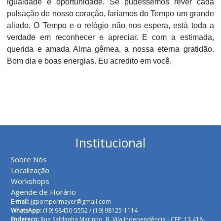
igualdade e oportunidade. Se pudéssemos rever cada
pulsação de nosso coração, faríamos do Tempo um grande
aliado. O Tempo e o relógio não nos espera, está toda a
verdade em reconhecer e apreciar. E com a estimada,
querida e amada Alma gêmea, a nossa eterna gratidão.
Bom dia e boas energias. Eu acredito em você.
Institucional
Sobre Nós
Localização
Workshops
Agende de Horário
E-mail:
jgpompermayer@gmail.com
WhatsApp:
(19) 98450-5552 /
(19) 98125-1114
Endereço:
Rua Saldanha Marinho, B. Vila Independência - CEP: 13.418-