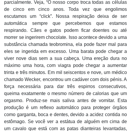
parcialmente. Veja, “O nosso corpo troca todas as células
de cinco em cinco anos. Toda vez que engolimos
escutamos um “click”. Nossa respiração deixa de ser
automática sempre que percebemos que estamos
respirando. Cães e gatos podem ficar doentes ou até
morrer se ingerirem chocolate. Isso acontece devido a uma
substância chamada teobromina, ela pode fazer mal para
eles se ingerida em excesso. Uma barata pode chegar a
viver nove dias sem a sua cabeça. Uma ereção dura no
máximo uma hora, com viagra pode chegar a aumentar
trinta e três minutos. Em mil seiscentos e nove, um médico
chamado Wecker, encontrou um cadáver com dois pénis. A
força necessária para dar três espirros consecutivos,
queima exatamente o mesmo número de calorias que um
orgasmo. Produz-se mais saliva antes de vomitar. Esta
produção é um reflexo automático para proteger órgãos
como garganta, boca e dentes, devido a acidez contida no
estômago. Se você ver a estátua de alguém em cima de
um cavalo que está com as patas dianteiras levantadas,