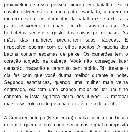
provavelmente essa pessoa morreu em batalha. Se o
cavalo estiver só com uma pata levantada, o guerreiro
morreu devido aos ferimentos da batalha e se ambas as
patas estiverem no chão, foi de causa natural. As
borboletas sentem o gosto das coisas pelas patas. As
mãos das mulheres preenchem suas nádegas. É
impossível espirrar com os olhos abertos. A maioria dos
batons contém escamas de peixe. Os camarões têm o
coração alojado na cabeça. Você não consegue falar
camarão, macarrão e caramujo bem rápido. Rir durante o
dia faz com que você durma melhor durante a noite.
Segundo estatísticas, quando uma mulher mais velha
engravida, ela tem uma chance maior de ter um filho
canhoto. Rússia significa “terra dos ruivos”. O material
mais resistente criado pela natureza é a teia de aranha”.
A Conscienciologia (Neociência) é uma ciência que busca
entender quem somos, como evoluímos e qual o propósito
da vida humana. Esta abordagem difere da ciência