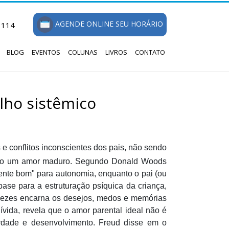
AGENDE ONLINE SEU HORÁRIO
1114
BLOG
EVENTOS
COLUNAS
LIVROS
CONTATO
ilho sistêmico
 e conflitos inconscientes dos pais, não sendo
indo um amor maduro. Segundo Donald Woods
emente bom" para autonomia, enquanto o pai (ou
base para a estruturação psíquica da criança,
s vezes encarna os desejos, medos e memórias
vida, revela que o amor parental ideal não é
erdade e desenvolvimento. Freud disse em o