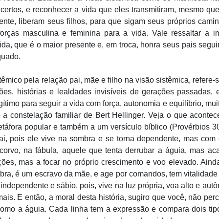
certos, e reconhecer a vida que eles transmitiram, mesmo que 
nte, liberam seus filhos, para que sigam seus próprios cami
orças masculina e feminina para a vida. Vale ressaltar a im
ida, que é o maior presente e, em troca, honra seus pais segu
equado.
stêmico pela relação pai, mãe e filho na visão sistêmica, refer
rões, histórias e lealdades invisíveis de gerações passadas, e
gítimo para seguir a vida com força, autonomia e equilíbrio, m
a constelação familiar de Bert Hellinger. Veja o que acont
metáfora popular e também a um versículo bíblico (Provérbios 3
, pois ele vive na sombra e se torna dependente, mas com o 
corvo, na fábula, aquele que tenta derrubar a águia, mas ac
s, mas a focar no próprio crescimento e voo elevado. Ainda 
ombra, é um escravo da mãe, e age por comandos, tem vitalidad
independente e sábio, pois, vive na luz própria, voa alto e aut
is. E então, a moral desta história, sugiro que você, não per
, como a águia. Cada linha tem a expressão e compara dois t