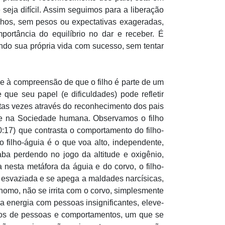
seja difícil. Assim seguimos para a liberação
nhos, sem pesos ou expectativas exageradas,
portância do equilíbrio no dar e receber. É
indo sua própria vida com sucesso, sem tentar
e-se à compreensão de que o filho é parte de um
 que seu papel (e dificuldades) pode refletir
uitas vezes através do reconhecimento dos pais
ece na Sociedade humana. Observamos o filho
0:17) que contrasta o comportamento do filho-
filho-águia é o que voa alto, independente,
aba perdendo no jogo da altitude e oxigênio,
nesta metáfora da águia e do corvo, o filho-
e esvaziada e se apega a maldades narcísicas,
ônomo, não se irrita com o corvo, simplesmente
ca energia com pessoas insignificantes, eleve-
ipos de pessoas e comportamentos, um que se