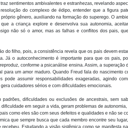
 traz sentimentos ambivalentes e estranhezas, revelando aspect
resolução do complexo de édipo, entender que a figura pate
o próprio gênero, auxiliando na formação do superego. O ambi
e que a criança explore e desenvolva sua autonomia, aceita
onsigo não só o amor, mas as falhas e conflitos dos pais, qu
 do filho, pois, a consistência revela que os pais devem estar
ança. Já o autoconhecimento é importante para que os pais, p
eproduz, conforme a psicanálise ensina. Assim, a superação do
al para um amor maduro. Quando Freud fala do nascimento com
 pode assumir responsabilidades exageradas, agindo com
ue gera cuidadores sérios e com dificuldades emocionais.
 padrões, dificuldades ou exclusões de ancestrais, sem sa
 dificuldade em seguir a vida, geram problemas de autonomia
s pais como eles são com seus defeitos e qualidades e não se c
mica que sempre busca que cada membro encontre seu lugar, o
ue recebeu.
Estudando a visão sistêmica como se manifesta na 