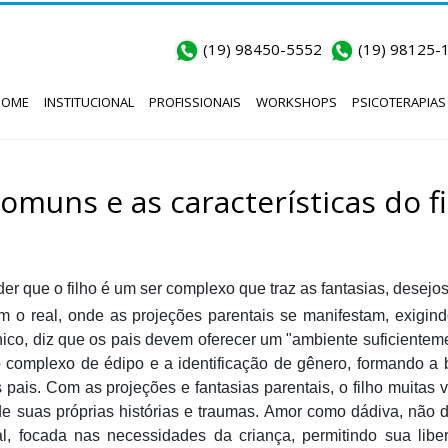
(19) 98450-5552
(19) 98125-
HOME
INSTITUCIONAL
PROFISSIONAIS
WORKSHOPS
PSICOTERAPIAS
omuns e as características do f
r que o filho é um ser complexo que traz as fantasias, desejos
m o real, onde as projeções parentais se manifestam, exig
tânico, diz que os pais devem oferecer um "ambiente suficient
o complexo de édipo e a identificação de gênero, formando a 
s pais.
Com as projeções e fantasias parentais, o filho muita
e suas próprias histórias e traumas. Amor como dádiva, não dí
al, focada nas necessidades da criança, permitindo sua lib