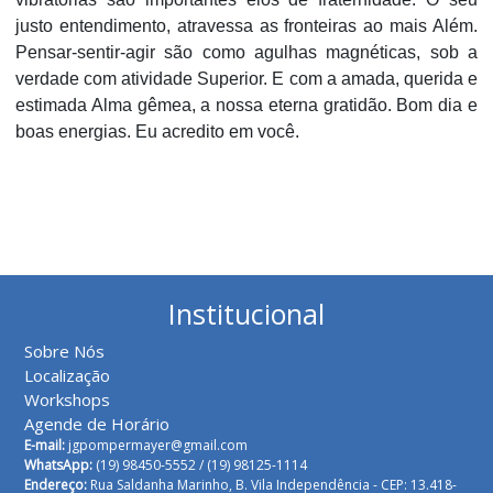
justo entendimento, atravessa as fronteiras ao mais Além.
Pensar-sentir-agir são como agulhas magnéticas, sob a
verdade com atividade Superior. E com a amada, querida e
estimada Alma gêmea, a nossa eterna gratidão. Bom dia e
boas energias. Eu acredito em você.
Institucional
Sobre Nós
Localização
Workshops
Agende de Horário
E-mail:
jgpompermayer@gmail.com
WhatsApp:
(19) 98450-5552 /
(19) 98125-1114
Endereço:
Rua Saldanha Marinho, B. Vila Independência - CEP: 13.418-