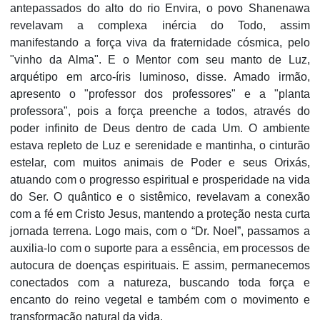
antepassados do alto do rio Envira, o povo Shanenawa
revelavam a complexa inércia do Todo, assim
manifestando a força viva da fraternidade cósmica, pelo
"vinho da Alma". E o Mentor com seu manto de Luz,
arquétipo em arco-íris luminoso, disse. Amado irmão,
apresento o "professor dos professores" e a "planta
professora", pois a força preenche a todos, através do
poder infinito de Deus dentro de cada Um. O ambiente
estava repleto de Luz e serenidade e mantinha, o cinturão
estelar, com muitos animais de Poder e seus Orixás,
atuando com o progresso espiritual e prosperidade na vida
do Ser. O quântico e o sistêmico, revelavam a conexão
com a fé em Cristo Jesus, mantendo a proteção nesta curta
jornada terrena. Logo mais, com o “Dr. Noel”, passamos a
auxilia-lo com o suporte para a essência, em processos de
autocura de doenças espirituais. E assim, permanecemos
conectados com a natureza, buscando toda força e
encanto do reino vegetal e também com o movimento e
transformação natural da vida.