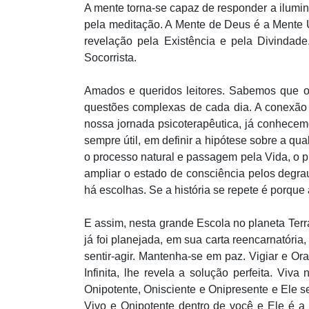
A mente torna-se capaz de responder a ilumin
pela meditação. A Mente de Deus é a Mente U
revelação pela Existência e pela Divindad
Socorrista.
Amados e queridos leitores. Sabemos que o i
questões complexas de cada dia. A conexão c
nossa jornada psicoterapêutica, já conhece
sempre útil, em definir a hipótese sobre a qu
o processo natural e passagem pela Vida, o p
ampliar o estado de consciência pelos degrau
há escolhas. Se a história se repete é porqu
E assim, nesta grande Escola no planeta Terra
já foi planejada, em sua carta reencarnatória
sentir-agir. Mantenha-se em paz. Vigiar e Ora
Infinita, lhe revela a solução perfeita. Vi
Onipotente, Onisciente e Onipresente e Ele s
Vivo e Onipotente dentro de você e Ele é a 