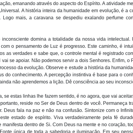
ação, emanando através do aspecto do Espírito. A atividade men
niversal. A história inteira da humanidade em evolução, é a
e. Logo mais, a caravana se despediu exalando perfume co
nconsciente domina a totalidade da nossa vida intelectual. 
om o pensamento de Luz é progresso. Este caminho, é intuição 
mos as verdades e sabe que, o controle mental é registrado c
al vai se apoiar. Não podemos servir a dois Senhores. Enfim, 
rocesso da evolução. Observe e estude a história da humanidade
s do conhecimento. A percepção instintiva é base para o conh
e ainda não aprendemos a lição. Dê consciência ao seu inconsci
, se estas linhas lhe fazem sentido, é no agora, que vai aceitar
, portanto, reside no Ser de Deus dentro de você. Permaneça t
r. Deus fala na paz e não na confusão. Sintonize com o Infinito
va neste estado de espírito. Viva verdadeiramente pela fé dur
e manifesta dentro de Si. Com Deus na mente e no coração, tod
Fonte única de toda a sabedoria e iluminação. Em seu pensar-