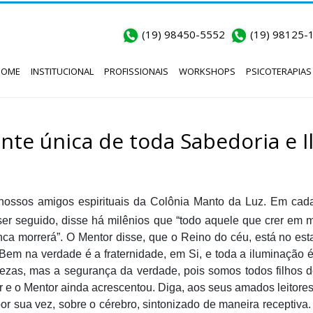
(19) 98450-5552
(19) 98125-
HOME
INSTITUCIONAL
PROFISSIONAIS
WORKSHOPS
PSICOTERAPIAS
nte única de toda Sabedoria e 
nossos amigos espirituais da Colônia Manto da Luz. Em cad
er seguido, disse há milênios que “todo aquele que crer em 
ca morrerá”. O Mentor disse, que o Reino do céu, está no esta
Bem na verdade é a fraternidade, em Si, e toda a iluminação é
tezas, mas a segurança da verdade, pois somos todos filhos de
r e o Mentor ainda acrescentou. Diga, aos seus amados leitores
r sua vez, sobre o cérebro, sintonizado de maneira receptiva