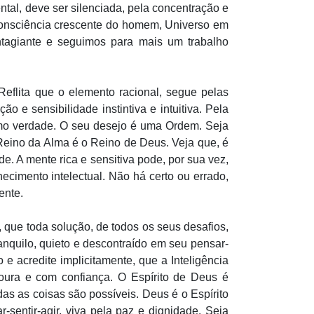
tal, deve ser silenciada, pela concentração e
 consciência crescente do homem, Universo em
ntagiante e seguimos para mais um trabalho
Reflita que o elemento racional, segue pelas
e sensibilidade instintiva e intuitiva. Pela
omo verdade. O seu desejo é uma Ordem. Seja
o Reino da Alma é o Reino de Deus. Veja que, é
. A mente rica e sensitiva pode, por sua vez,
ecimento intelectual. Não há certo ou errado,
ente.
, que toda solução, de todos os seus desafios,
ranquilo, quieto e descontraído em seu pensar-
 e acredite implicitamente, que a Inteligência
adoura e com confiança. O Espírito de Deus é
as as coisas são possíveis. Deus é o Espírito
sentir-agir, viva pela paz e dignidade. Seja