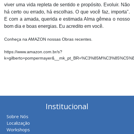
viver uma vida repleta de sentido e propósito. Evoluir. Não
há certo ou errado, há escolhas. O que você faz, importa".
E com a amada, querida e estimada Alma gêmea o nosso
bom dia e boas energias. Eu acredito em você.
Conheça na AMAZON nossas Obras recentes.
https://www.amazon.com.br/s?
k=gilberto+pompermayer&__mk_pt_BR=%C3%85M%C3%85%C5%BD
Institucional
Sobre Nós
Localização
Workshops