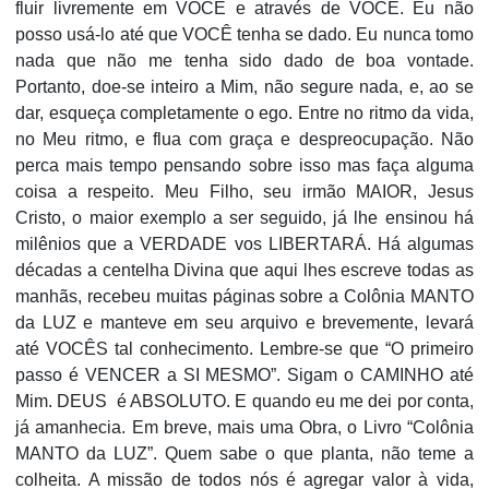
fluir livremente em VOCÊ e através de VOCÊ. Eu não
posso usá-lo até que VOCÊ tenha se dado. Eu nunca tomo
nada que não me tenha sido dado de boa vontade.
Portanto, doe-se inteiro a Mim, não segure nada, e, ao se
dar, esqueça completamente o ego. Entre no ritmo da vida,
no Meu ritmo, e flua com graça e despreocupação. Não
perca mais tempo pensando sobre isso mas faça alguma
coisa a respeito. Meu Filho, seu irmão MAIOR, Jesus
Cristo, o maior exemplo a ser seguido, já lhe ensinou há
milênios que a VERDADE vos LIBERTARÁ. Há algumas
décadas a centelha Divina que aqui lhes escreve todas as
manhãs, recebeu muitas páginas sobre a Colônia MANTO
da LUZ e manteve em seu arquivo e brevemente, levará
até VOCÊS tal conhecimento. Lembre-se que “O primeiro
passo é VENCER a SI MESMO”. Sigam o CAMINHO até
Mim. DEUS é ABSOLUTO. E quando eu me dei por conta,
já amanhecia. Em breve, mais uma Obra, o Livro “Colônia
MANTO da LUZ”. Quem sabe o que planta, não teme a
colheita. A missão de todos nós é agregar valor à vida,