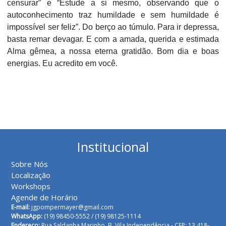
censurar” e “Estude a si mesmo, observando que o
autoconhecimento traz humildade e sem humildade é
impossível ser feliz”. Do berço ao túmulo. Para ir depressa,
basta remar devagar. E com a amada, querida e estimada
Alma gêmea, a nossa eterna gratidão. Bom dia e boas
energias. Eu acredito em você.
Institucional
Sobre Nós
Localização
Workshops
Agende de Horário
E-mail:
jgpompermayer@gmail.com
WhatsApp:
(19) 98450-5552 /
(19) 98125-1114
Endereço:
Rua Saldanha Marinho, B. Vila Independência - CEP: 13.418-