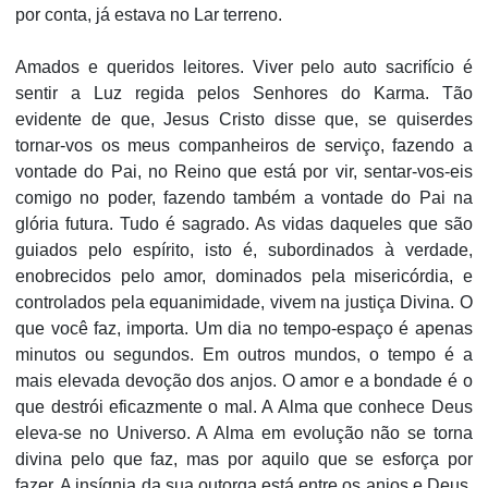
por conta, já estava no Lar terreno.
Amados e queridos leitores. Viver pelo auto sacrifício é
sentir a Luz regida pelos Senhores do Karma. Tão
evidente de que, Jesus Cristo disse que, se quiserdes
tornar-vos os meus companheiros de serviço, fazendo a
vontade do Pai, no Reino que está por vir, sentar-vos-eis
comigo no poder, fazendo também a vontade do Pai na
glória futura. Tudo é sagrado. As vidas daqueles que são
guiados pelo espírito, isto é, subordinados à verdade,
enobrecidos pelo amor, dominados pela misericórdia, e
controlados pela equanimidade, vivem na justiça Divina. O
que você faz, importa. Um dia no tempo-espaço é apenas
minutos ou segundos. Em outros mundos, o tempo é a
mais elevada devoção dos anjos. O amor e a bondade é o
que destrói eficazmente o mal. A Alma que conhece Deus
eleva-se no Universo. A Alma em evolução não se torna
divina pelo que faz, mas por aquilo que se esforça por
fazer. A insígnia da sua outorga está entre os anjos e Deus.