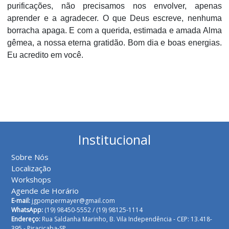
purificações, não precisamos nos envolver, apenas
aprender e a agradecer. O que Deus escreve, nenhuma
borracha apaga. E com a querida, estimada e amada Alma
gêmea, a nossa eterna gratidão. Bom dia e boas energias.
Eu acredito em você.
Institucional
Sobre Nós
Localização
Workshops
Agende de Horário
E-mail:
jgpompermayer@gmail.com
WhatsApp:
(19) 98450-5552 /
(19) 98125-1114
Endereço:
Rua Saldanha Marinho, B. Vila Independência - CEP: 13.418-
395 - Piracicaba-SP