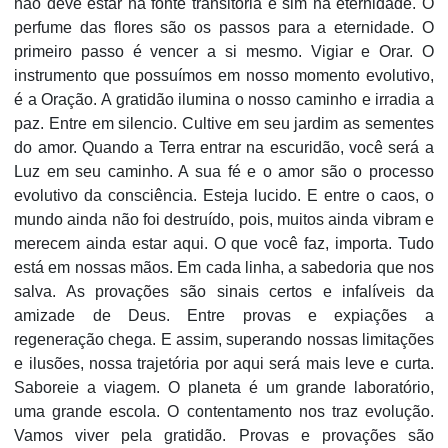
não deve estar na fonte transitória e sim na eternidade. O
perfume das flores são os passos para a eternidade. O
primeiro passo é vencer a si mesmo. Vigiar e Orar. O
instrumento que possuímos em nosso momento evolutivo,
é a Oração. A gratidão ilumina o nosso caminho e irradia a
paz. Entre em silencio. Cultive em seu jardim as sementes
do amor. Quando a Terra entrar na escuridão, você será a
Luz em seu caminho. A sua fé e o amor são o processo
evolutivo da consciência. Esteja lucido. E entre o caos, o
mundo ainda não foi destruído, pois, muitos ainda vibram e
merecem ainda estar aqui. O que você faz, importa. Tudo
está em nossas mãos. Em cada linha, a sabedoria que nos
salva. As provações são sinais certos e infalíveis da
amizade de Deus. Entre provas e expiações a
regeneração chega. E assim, superando nossas limitações
e ilusões, nossa trajetória por aqui será mais leve e curta.
Saboreie a viagem. O planeta é um grande laboratório,
uma grande escola. O contentamento nos traz evolução.
Vamos viver pela gratidão. Provas e provações são