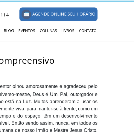
AGENDE ONLINE SEU HORÁRIO
1114
BLOG
EVENTOS
COLUNAS
LIVROS
CONTATO
 compreensivo
 Mentor olhou amorosamente e agradeceu pelo
niverso-mestre, Deus é Um, Pai, outorgador e
no está na Luz. Muitos aprenderam a usar os
semente viva, para manter-se à frente, como um
o Tempo e do espaço, têm um desenvolvimento
isível. Então sendo assim, nunca, em todos os
humana de nosso irmão e Mestre Jesus Cristo.