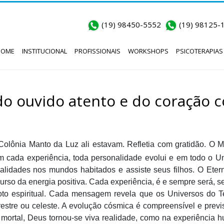
(19) 98450-5552
(19) 98125-
HOME
INSTITUCIONAL
PROFISSIONAIS
WORKSHOPS
PSICOTERAPIAS
do ouvido atento e do coração
Colônia Manto da Luz ali estavam. Refletia com gratidão. O
em cada experiência, toda personalidade evolui e em todo o U
alidades nos mundos habitados e assiste seus filhos. O Eter
curso da energia positiva. Cada experiência, é e sempre será, 
iloto espiritual. Cada mensagem revela que os Universos d
rrestre ou celeste. A evolução cósmica é compreensível e prev
mortal, Deus tornou-se viva realidade, como na experiência 