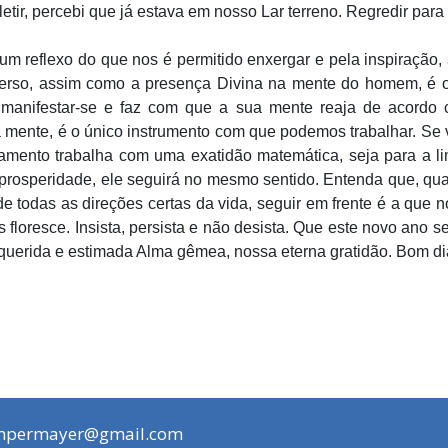
tir, percebi que já estava em nosso Lar terreno. Regredir para 
um reflexo do que nos é permitido enxergar e pela inspiração,
verso, assim como a presença Divina na mente do homem, é o
 manifestar-se e faz com que a sua mente reaja de acordo 
nte, é o único instrumento com que podemos trabalhar. Se v
samento trabalha com uma exatidão matemática, seja para a li
 prosperidade, ele seguirá no mesmo sentido. Entenda que, qu
de todas as direções certas da vida, seguir em frente é a que 
 floresce. Insista, persista e não desista. Que este novo ano s
uerida e estimada Alma gêmea, nossa eterna gratidão. Bom di
mpermayer@gmail.com