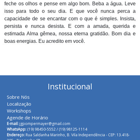
feche os olhos e pense em algo bom. Beba a água. Leve
isso para todo o seu dia. E que você nunca perca a
capacidade de se encantar com o que é simples. Insista,
persista e nunca desista. E com a amada, querida e
estimada Alma gêmea, nossa eterna gratidão. Bom dia e
boas energias. Eu acredito em você.
Institucional
Sobre Nós
Localização
Workshops
Agende de Horário
E-mail:
jgpompermayer@gmail.com
WhatsApp:
(19) 98450-5552 /
(19) 98125-1114
Endereço:
Rua Saldanha Marinho, B. Vila Independência - CEP: 13.418-