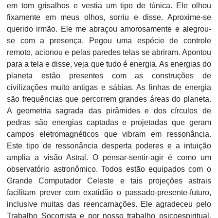
em tom grisalhos e vestia um tipo de túnica. Ele olhou
fixamente em meus olhos, sorriu e disse. Aproxime-se
querido irmão. Ele me abraçou amorosamente e alegrou-
se com a presença. Pegou uma espécie de controle
remoto, acionou e pelas paredes telas se abriram. Apontou
para a tela e disse, veja que tudo é energia. As energias do
planeta estão presentes com as construções de
civilizações muito antigas e sábias. As linhas de energia
são frequências que percorrem grandes áreas do planeta.
A geometria sagrada das pirâmides e dos círculos de
pedras são energias captadas e projetadas que geram
campos eletromagnéticos que vibram em ressonância.
Este tipo de ressonância desperta poderes e a intuição
amplia a visão Astral. O pensar-sentir-agir é como um
observatório astronômico. Todos estão equipados com o
Grande Computador Celeste e tais projeções astrais
facilitam prever com exatidão o passado-presente-futuro,
inclusive muitas das reencarnações. Ele agradeceu pelo
Trabalho Socorrista e por nosso trabalho psicoespiritual.