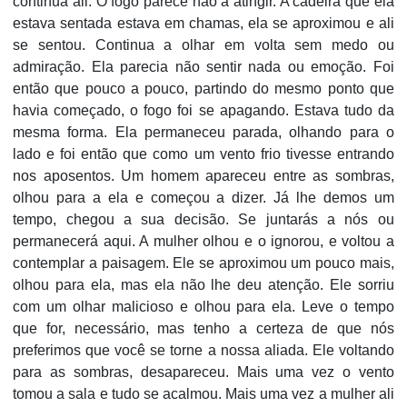
continua ali. O fogo parece não a atingir. A cadeira que ela
estava sentada estava em chamas, ela se aproximou e ali
se sentou. Continua a olhar em volta sem medo ou
admiração. Ela parecia não sentir nada ou emoção. Foi
então que pouco a pouco, partindo do mesmo ponto que
havia começado, o fogo foi se apagando. Estava tudo da
mesma forma. Ela permaneceu parada, olhando para o
lado e foi então que como um vento frio tivesse entrando
nos aposentos. Um homem apareceu entre as sombras,
olhou para a ela e começou a dizer. Já lhe demos um
tempo, chegou a sua decisão. Se juntarás a nós ou
permanecerá aqui. A mulher olhou e o ignorou, e voltou a
contemplar a paisagem. Ele se aproximou um pouco mais,
olhou para ela, mas ela não lhe deu atenção. Ele sorriu
com um olhar malicioso e olhou para ela. Leve o tempo
que for, necessário, mas tenho a certeza de que nós
preferimos que você se torne a nossa aliada. Ele voltando
para as sombras, desapareceu. Mais uma vez o vento
tomou a sala e tudo se acalmou. Mais uma vez a mulher ali