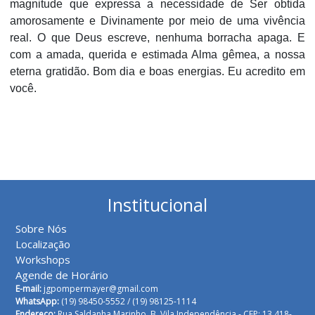
magnitude que expressa a necessidade de Ser obtida
amorosamente e Divinamente por meio de uma vivência
real. O que Deus escreve, nenhuma borracha apaga. E
com a amada, querida e estimada Alma gêmea, a nossa
eterna gratidão. Bom dia e boas energias. Eu acredito em
você.
Institucional
Sobre Nós
Localização
Workshops
Agende de Horário
E-mail:
jgpompermayer@gmail.com
WhatsApp:
(19) 98450-5552 /
(19) 98125-1114
Endereço:
Rua Saldanha Marinho, B. Vila Independência - CEP: 13.418-