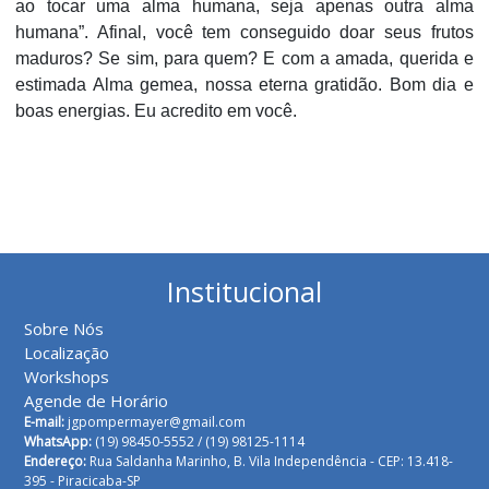
ao tocar uma alma humana, seja apenas outra alma
humana”. Afinal, você tem conseguido doar seus frutos
maduros? Se sim, para quem? E com a amada, querida e
estimada Alma gemea, nossa eterna gratidão. Bom dia e
boas energias. Eu acredito em você.
Institucional
Sobre Nós
Localização
Workshops
Agende de Horário
E-mail:
jgpompermayer@gmail.com
WhatsApp:
(19) 98450-5552 /
(19) 98125-1114
Endereço:
Rua Saldanha Marinho, B. Vila Independência - CEP: 13.418-
395 - Piracicaba-SP