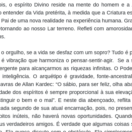
 pois, o espírito Divino reside na mente do homem e 
o entender da Vida pretérita, à medida que a Criatura e
o Pai de uma nova realidade na experiência humana. Gr
 retornando ao nosso Lar terreno. Refleti com amorosid
ns.
 o orgulho, se a vida se desfaz com um sopro? Tudo é 
 é vibração que harmoniza o pensar-sentir-agir. Se a s
ergente para alcançarmos as riquezas infinitas. O Po
 inteligência. O arquétipo é gravidade, fonte-ancestr
avras de Allan Kardec: “O sábio, para ser feliz, olha ab
licidade dos espíritos é sempre proporcional à sua elev
stinguir o bem e o mal”. E neste dia abençoado, reflit
 cada segundo de sua atual encarnação, pois, no presen
bitos inúteis, não haverá novas oportunidades. Quan
eus verdadeiros amigos. É verdade que algumas coisas 