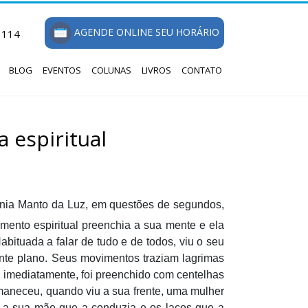
AGENDE ONLINE SEU HORÁRIO
1114
BLOG
EVENTOS
COLUNAS
LIVROS
CONTATO
a espiritual
lônia Manto da Luz, em questões de segundos,
amento espiritual preenchia a sua mente e ela
ituada a falar de tudo e de todos, viu o seu
ante plano. Seus movimentos traziam lagrimas
 imediatamente, foi preenchido com centelhas
maneceu, quando viu a sua frente, uma mulher
a a sua mãe que a conduzia e os laços que a