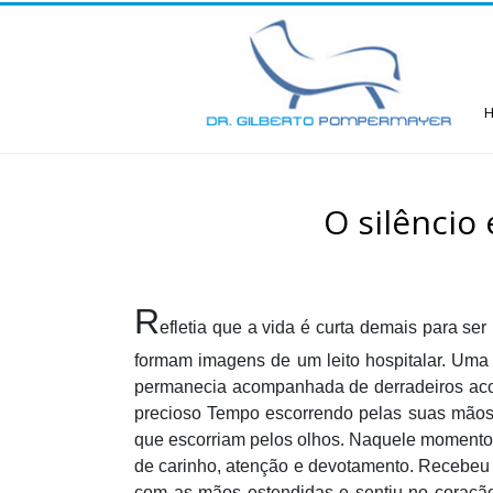
O silêncio 
R
efletia que a vida é curta demais para s
formam imagens de um leito hospitalar. Uma S
permanecia acompanhada de derradeiros acont
precioso Tempo escorrendo pelas suas mãos. 
que escorriam pelos olhos. Naquele momento,
de carinho, atenção e devotamento. Recebeu 
com as mãos estendidas e sentiu no coração