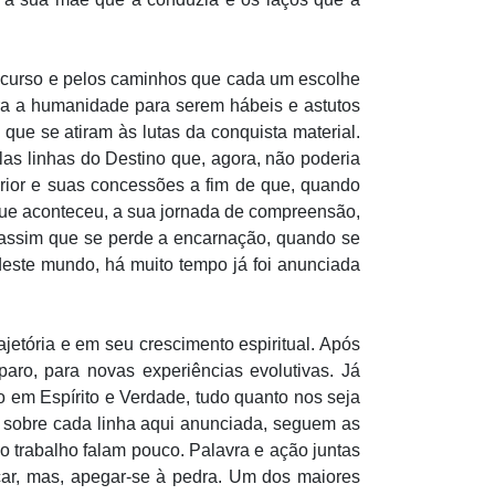
u curso e pelos caminhos que cada um escolhe
tra a humanidade para serem hábeis e astutos
ue se atiram às lutas da conquista material.
las linhas do Destino que, agora, não poderia
rior e suas concessões a fim de que, quando
que aconteceu, a sua jornada de compreensão,
É assim que se perde a encarnação, quando se
 deste mundo, há muito tempo já foi anunciada
ajetória e em seu crescimento espiritual. Após
aro, para novas experiências evolutivas. Já
o em Espírito e Verdade, tudo quanto nos seja
o sobre cada linha aqui anunciada, seguem as
o trabalho falam pouco. Palavra e ação juntas
çar, mas, apegar-se à pedra. Um dos maiores