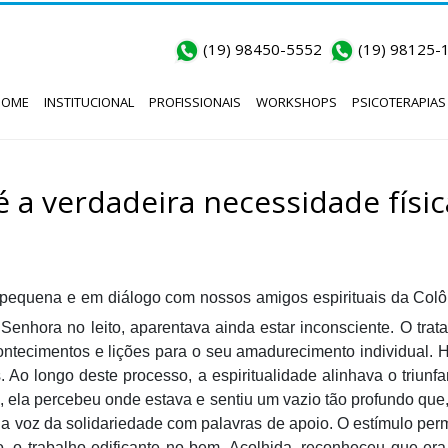
(19) 98450-5552
(19) 98125-
HOME
INSTITUCIONAL
PROFISSIONAIS
WORKSHOPS
PSICOTERAPIAS
é a verdadeira necessidade físic
er pequena e em diálogo com nossos amigos espirituais da Co
enhora no leito, aparentava ainda estar inconsciente. O trat
ecimentos e lições para o seu amadurecimento individual. Hab
Ao longo deste processo, a espiritualidade alinhava o triunf
 ela percebeu onde estava e sentiu um vazio tão profundo que,
a voz da solidariedade com palavras de apoio. O estímulo per
, o trabalho edificante no bem. Acolhida, reconheceu que er