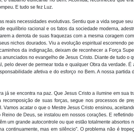
ompeu. E tudo se fez Luz.
as reais necessidades evolutivas. Sentiu que a vida segue se
de equilíbrio racional e os fatos da sociedade moderna, ades
tarem a derrota de suas fraquezas com a mesma coragem com q
eus nichos dourados. Viu a evolução espiritual escorrendo pe
caminhos da indignação, deixam de reconhecer a Força Supe
es anunciados no evangelho de Jesus Cristo. Diante de tudo o 
tual, pelo dever de permear toda e qualquer Obra da verdade. 
esponsabilidade afetiva e do esforço no Bem. A nossa partida
a já se encontra na paz. Que Jesus Cristo a ilumine em sua tr
ra recomposição de suas forças, segue nos processos de prep
l. Vamos acatar o que o Mestre Jesus Cristo ensinou, aceitand
 Reino de Deus, se instalou em nossos corações. E refletind
êm um grande autocontrole ou que estão totalmente absortos n
a continuamente, mas em silêncio”. O problema não é trope