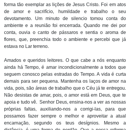
forma tão exemplar as lições de Jesus Cristo. Foi em atos
de amor e sacrifício, humildade e trabalho o seu
devotamento. Um minuto de silencio tomou conta do
ambiente e a reunião foi encerrada. Quando me dei por
conta, ouvia o canto de pássaros e sentia o aroma de
flores, que, preenchia todo o ambiente e percebi que já
estava no Lar terreno.
Amados e queridos leitores. O que cabe a nós enquanto
ainda há Tempo, é amar incondicionalmente a todos que
seguem conosco pelas estradas do Tempo. A vida é curta
demais para ser pequena. Mantenha os laços de amor na
vida, pois, são áreas de trabalho que o Céu já te entregou.
Não desistas de amar, pois, o amor está em Deus, que te
apoia e tudo vê. Senhor Deus, ensina-nos a ver as nossas
próprias faltas, auxiliando-nos a corrigi-las, para que
possamos fazer sempre o melhor e aproveitar a atual
encarnação, segundo os teus desígnios. Mesmo a
distância, é uma forma de perdão. Que a nossa reforma