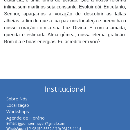
intima sem martírios seja constante. Evoluir dói. Entretanto,
Senhor, apaga-nos a vocação de descobrir as faltas
alheias, a fim de que a tua paz nos fortaleça e preencha o
nosso coração com a sua Luz Divina. E com a amada,
querida e estimada Alma gêmea, nossa eterna gratidão.
Bom dia e boas energias. Eu acredito em você.
Institucional
Sobre Nós
Localização
Workshops
Agende de Horário
E-mail:
jgpompermayer@gmail.com
WhatsApp:
(19) 98450-5552 /
(19) 98125-1114