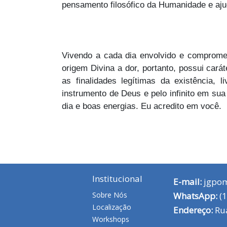
pensamento filosófico da Humanidade e ajud
Vivendo a cada dia envolvido e compromet
origem Divina a dor, portanto, possui cará
as finalidades legítimas da existência,
instrumento de Deus e pelo infinito em s
dia e boas energias. Eu acredito em você.
Institucional
E-mail:
jgpo
Sobre Nós
WhatsApp:
(1
Localização
Endereço:
Rua
Workshops