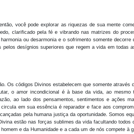
, então, você pode explorar as riquezas de sua mente co
, clarificado pela fé e vibrando nas matrizes do processo
harmonia ou desarmonia e o sofrimento somente decorre 
os pelos desígnios superiores que regem a vida em todas 
ão. Os códigos Divinos estabelecem que somente através do
lutar, o amor incondicional é à base da vida, ao mesm
razão, ao lado dos pensamentos, sentimentos e ações mai
 circula em sua essência é reparador e face aos compro
 alcançadas pela humana justiça da oportunidade. Somos e
Divina estão nas forças sublimes da vida facultando todos
o homem e da Humanidade e a cada um de nós compete à gig