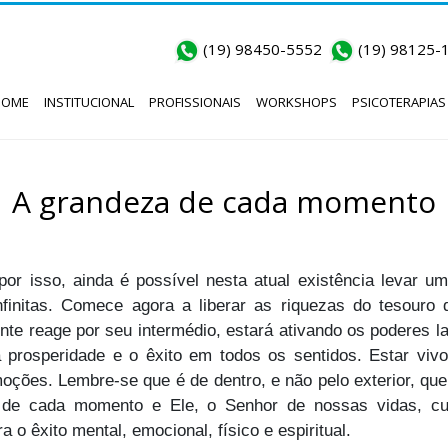
(19) 98450-5552
(19) 98125-
HOME
INSTITUCIONAL
PROFISSIONAIS
WORKSHOPS
PSICOTERAPIAS
A grandeza de cada momento
or isso, ainda é possível nesta atual existência levar uma
infinitas. Comece agora a liberar as riquezas do tesouro
ente reage por seu intermédio, estará ativando os poderes 
 prosperidade e o êxito em todos os sentidos. Estar vi
oções. Lembre-se que é de dentro, e não pelo exterior, qu
a de cada momento e Ele, o Senhor de nossas vidas, c
o êxito mental, emocional, físico e espiritual.