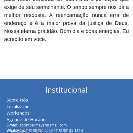
exige de seu semelhante. O tempo sempre nos dá a
melhor resposta. A reencarnação nunca erra de
endereço e é a maior prova da justiça de Deus.
Nossa eterna gratidão. Bom dia e boas energias. Eu
acredito em você.
Institucional
Sobre Nós
Localização
Workshops
Agende de Horário
E-mail:
jgpompermayer@gmail.com
WhatsApp:
(19) 98450-5552 /
(19) 98125-1114