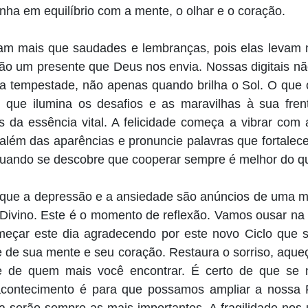
ha em equilíbrio com a mente, o olhar e o coração.
am mais que saudades e lembranças, pois elas levam
ão um presente que Deus nos envia. Nossas digitais 
 a tempestade, não apenas quando brilha o Sol. O que 
l que ilumina os desafios e as maravilhas à sua fre
as da essência vital. A felicidade começa a vibrar com
a além das aparências e pronuncie palavras que fortale
 quando se descobre que cooperar sempre é melhor do q
e que a depressão e a ansiedade são anúncios de uma 
 Divino. Este é o momento de reflexão. Vamos ousar n
meçar este dia agradecendo por este novo Ciclo que
e de sua mente e seu coração. Restaura o sorriso, aqu
 e de quem mais você encontrar. É certo de que se
 acontecimento é para que possamos ampliar a nossa 