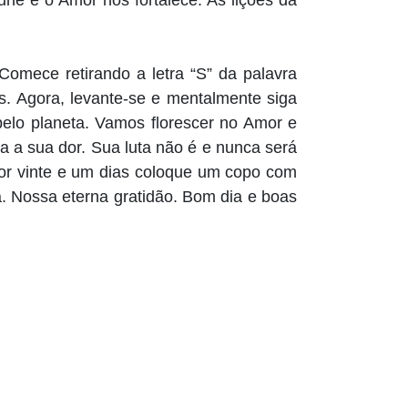
une e o Amor nos fortalece. As lições da
omece retirando a letra “S” da palavra
is. Agora, levante-se e mentalmente siga
elo planeta. Vamos florescer no Amor e
a a sua dor. Sua luta não é e nunca será
or vinte e um dias coloque um copo com
. Nossa eterna gratidão. Bom dia e boas