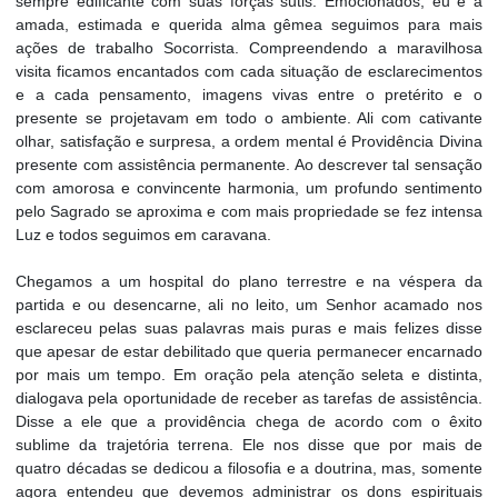
sempre edificante com suas forças sutis. Emocionados, eu e a
amada, estimada e querida alma gêmea seguimos para mais
ações de trabalho Socorrista. Compreendendo a maravilhosa
visita ficamos encantados com cada situação de esclarecimentos
e a cada pensamento, imagens vivas entre o pretérito e o
presente se projetavam em todo o ambiente. Ali com cativante
olhar, satisfação e surpresa, a ordem mental é Providência Divina
presente com assistência permanente. Ao descrever tal sensação
com amorosa e convincente harmonia, um profundo sentimento
pelo Sagrado se aproxima e com mais propriedade se fez intensa
Luz e todos seguimos em caravana.
Chegamos a um hospital do plano terrestre e na véspera da
partida e ou desencarne, ali no leito, um Senhor acamado nos
esclareceu pelas suas palavras mais puras e mais felizes disse
que apesar de estar debilitado que queria permanecer encarnado
por mais um tempo. Em oração pela atenção seleta e distinta,
dialogava pela oportunidade de receber as tarefas de assistência.
Disse a ele que a providência chega de acordo com o êxito
sublime da trajetória terrena. Ele nos disse que por mais de
quatro décadas se dedicou a filosofia e a doutrina, mas, somente
agora entendeu que devemos administrar os dons espirituais