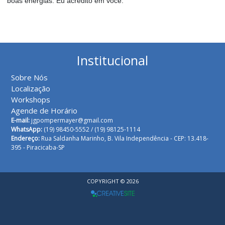
boas energias. Eu acredito em você.
Institucional
Sobre Nós
Localização
Workshops
Agende de Horário
E-mail:
jgpompermayer@gmail.com
WhatsApp:
(19) 98450-5552 /
(19) 98125-1114
Endereço:
Rua Saldanha Marinho, B. Vila Independência - CEP: 13.418-
395 - Piracicaba-SP
COPYRIGHT © 2026