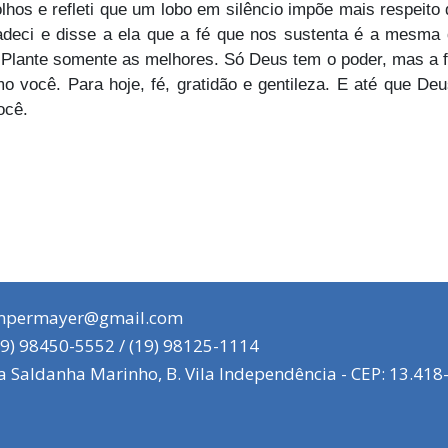
 olhos e refleti que um lobo em silêncio impõe mais respeito
eci e disse a ela que a fé que nos sustenta é a mesma q
. Plante somente as melhores. Só Deus tem o poder, mas a 
omo você. Para hoje, fé, gratidão e gentileza. E até que D
ocê.
mpermayer@gmail.com
9) 98450-5552 / (19) 98125-1114
 Saldanha Marinho, B. Vila Independência - CEP: 13.418-