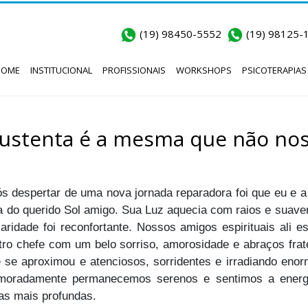
(19) 98450-5552
(19) 98125-
HOME
INSTITUCIONAL
PROFISSIONAIS
WORKSHOPS
PSICOTERAPIAS
sustenta é a mesma que não nos 
s despertar de uma nova jornada reparadora foi que eu e
a do querido Sol amigo. Sua Luz aquecia com raios e su
ridade foi reconfortante. Nossos amigos espirituais ali
ro chefe com um belo sorriso, amorosidade e abraços frate
 se aproximou e atenciosos, sorridentes e irradiando en
moradamente permanecemos serenos e sentimos a energi
as mais profundas.