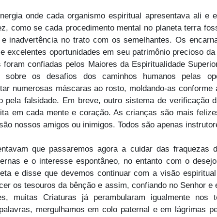
nergia onde cada organismo espiritual apresentava ali e
vez, como se cada procedimento mental no planeta terra fo
o e inadvertência no trato com os semelhantes. Os encar
e excelentes oportunidades em seu patrimônio precioso da
s foram confiadas pelos Maiores da Espiritualidade Superi
os sobre os desafios dos caminhos humanos pelas opo
ar numerosas máscaras ao rosto, moldando-as conforme a
 pela falsidade. Em breve, outro sistema de verificação 
ta em cada mente e coração. As crianças são mais felize
ão nossos amigos ou inimigos. Todos são apenas instrutore
omentavam que passaremos agora a cuidar das fraquezas
aternas e o interesse espontâneo, no entanto com o desej
neta e disse que devemos continuar com a visão espiritua
er os tesouros da bênção e assim, confiando no Senhor e 
s, muitas Criaturas já perambularam igualmente nos 
 palavras, mergulhamos em colo paternal e em lágrimas 