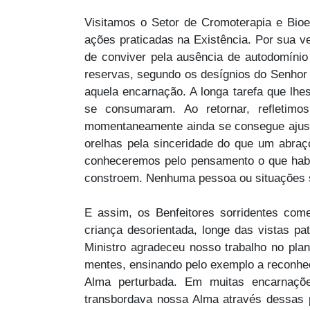
Visitamos o Setor de Cromoterapia e Bioe
ações praticadas na Existência. Por sua 
de conviver pela ausência de autodomíni
reservas, segundo os desígnios do Senhor 
aquela encarnação. A longa tarefa que lhe
se consumaram. Ao retornar, refletim
momentaneamente ainda se consegue ajust
orelhas pela sinceridade do que um abraço
conheceremos pelo pensamento o que habi
constroem. Nenhuma pessoa ou situações s
E assim, os Benfeitores sorridentes c
criança desorientada, longe das vistas p
Ministro agradeceu nosso trabalho no pla
mentes, ensinando pelo exemplo a reconhec
Alma perturbada. Em muitas encarnaçõe
transbordava nossa Alma através dessas