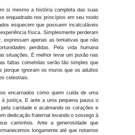
 em si mesmo a história completa das suas
sse enquadrado nos princípios em seu modo
nados esquecem que possuem incalculáveis
 experiência física. Simplesmente perderam
or, expressam apenas as tentativas que não
rtunidades perdidas. Pela vida humana
s situações. É melhor levar um puxão nas
das faltas cometidas serão tão simples que
s porque ignoram os muros que os adultos
s celestiais.
 dos encarnados como quem cuida de uma
o à justiça. E ante a uma pequena pausa o
l pela caridade e acalmando os corações e
em dedicação fraternal levando o sossego à
teus caminhos. Ante a generosidade que
permanecemos longamente até que notamos