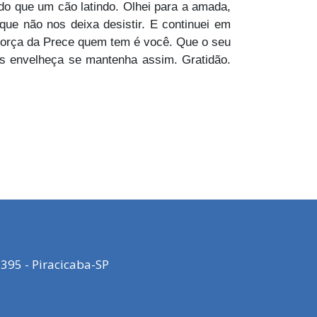
 do que um cão latindo. Olhei para a amada,
ue não nos deixa desistir. E continuei em
força da Prece quem tem é você. Que o seu
eus envelheça se mantenha assim. Gratidão.
395 - Piracicaba-SP