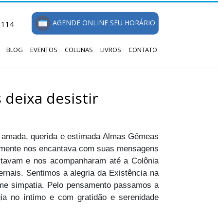
AGENDE ONLINE SEU HORÁRIO
1114
BLOG
EVENTOS
COLUNAS
LIVROS
CONTATO
deixa desistir
 a amada, querida e estimada Almas Gêmeas
avemente nos encantava com suas mensagens
 estavam e nos acompanharam até a Colônia
rnais. Sentimos a alegria da Existência na
orme simpatia. Pelo pensamento passamos a
a no íntimo e com gratidão e serenidade