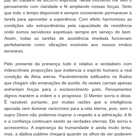
paz ao trabalho de socorro espiritual. Neste momento me veio o
pensamento com claridade e fé ampliando nossas forças. Sinto
que todo o tempo disponível é sempre conveniente permanecer à
tarefa para aproveitar a experiência. Com efeito harmonioso as
condições são extraordinárias pela capacidade de resistência
onde somos servidores espirituais sempre em serviço do bem.
Assim, todas as tarefas de assistência imediata funcionam
perfeitamente como vibrações invisíveis aos nossos irmãos
terrestres.
Pelo presente da presença tudo é relativo e verdadeiro com
indescritíveis proporções que evidencia o espírito humano a real
condição de Alma eterna. Pacientemente edificados os fluidos
que chegam são emanações de auxílio. As vestes carnais apenas
enfrentam forças para o esclarecimento justo. Pensamentos
dignos mantém a ordem e o progresso. O Mentor sorriu e disse.
É razoável, portanto, por muitas razões que a inteligência
apurada vem iluminar raciocínios para a vida eterna, pois, sem o
sopro Divino não podemos inspirar o respeito e a admiração. A fé
e a confiança continuam sendo as verdades eternas. Ele sorriu e
acrescentou. A esperança da humanidade é ainda muito lenta,
mas, a dádiva sublime chegará quando os olhos de ver puderem