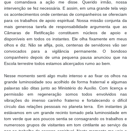
que comandava a ação me disse. Querido irmão, nossa
intervenção se fez necessária. E assim, em uma grande tela vejo
os acontecimentos onde centenas de companheiros se ofereciam
para os trabalhos de apoio espiritual. Nossa missão conjunta da
mais generosa tarefa de responsabilidade argumenta que as
Câmaras de Retificação constituem núcleos de apoio e
disponíveis em todos os instantes. Ele olha fixamente em meus
olhos e diz. Não se aflija, pois, centenas de servidores vão ser
convocados para a vigilância permanente. O bondoso
companheiro depois de uma pequena pausa anunciou que na
Escola terrestre todos estamos alicerçados rumo ao bem.
Nesse momento senti algo muito intenso e ao fixar os olhos na
grande luminosidade sou acolhido de forma fraternal e algumas
palavras são ditas junto ao Ministério do Auxílio. Com licença e
permissão em regeneração somos todos envolvidos nas
vibrações do imenso carinho fraterno e fortalecendo o difícil
círculo das relações pessoais no planeta terra. Em instantes já
estávamos em um grande recinto tomado pela luminosidade em
tom verde que aos poucos sentia se consagrando os trabalhos e
numerosos grupos de visitantes em tom cintilante ao serviço da