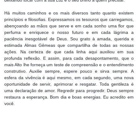
deixando tocar com a sua Luz e o seu brilho a quem precisar.
Há muitos caminhos e os mais diversos tanto quanto existem
princípios e filosofias. Expressamos os tesouros que carregamos,
abençoando as mãos que serve e em cada sonho uma flor que
perfuma e enriquece o nosso futuro e em cada lágrima a
paciência inesgotável de Deus. Sou grato à amada, querida e
estimada Almas Gêmeas que compartilha de todas as nossas
ações. Na certeza de que cada linha aqui auxiliou em sua
profunda reflexão. E assim, para cada desapontamento, que o
mais Alto lhe forneça um teste de compreensão e o entendimento
construtivo. Auxilie sempre, espere pouco e sirva sempre. A
esfera da vivência é aqui mesmo, em cada segundo, uma nova
oportunidade de servir, aprimorar e resgatar. Toda gentileza é
uma declaração de amor. Regredir para progredir. Deus sempre
restaura a esperança. Bom dia e boas energias. Eu acredito em
você.