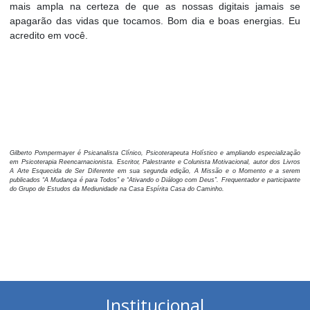
mais ampla na certeza de que as nossas digitais jamais se
apagarão das vidas que tocamos. Bom dia e boas energias. Eu
acredito em você.
Gilberto Pompermayer é Psicanalista Clínico, Psicoterapeuta Holístico e ampliando especialização
em Psicoterapia Reencarnacionista. Escritor, Palestrante e Colunista Motivacional, autor dos Livros
A Arte Esquecida de Ser Diferente em sua segunda edição, A Missão e o Momento e a serem
publicados “A Mudança é para Todos” e “Ativando o Diálogo com Deus”. Frequentador e participante
do Grupo de Estudos da Mediunidade na Casa Espírita Casa do Caminho.
Institucional