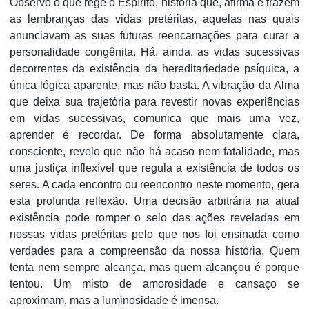
Observo o que rege o Espírito, história que, afirma e trazem
as lembranças das vi­das pretéritas, aquelas nas quais
anunciavam as suas futuras reencarnações para curar a
personalidade congênita. Há, ainda, as vidas sucessivas
decorren­tes da existência da hereditariedade psíquica, a
única lógica apa­rente, mas não basta. A vibração da Alma
que deixa sua trajetória para revestir novas experiências
em vidas su­cessivas, comunica que mais uma vez,
aprender é recordar. De forma absolutamente clara,
consciente, revelo que não há acaso nem fatalidade, mas
uma justiça inflexível que regula a existência de todos os
seres. A cada encontro ou reencontro neste momento, gera
esta profunda reflexão. Uma decisão arbitrária na atual
existência pode romper o selo das ações reveladas em
nossas vidas pretéritas pelo que nos foi ensinada como
verdades para a compreensão da nossa história. Quem
tenta nem sempre alcança, mas quem alcançou é porque
tentou. Um misto de amorosidade e cansaço se
aproximam, mas a luminosidade é imensa.