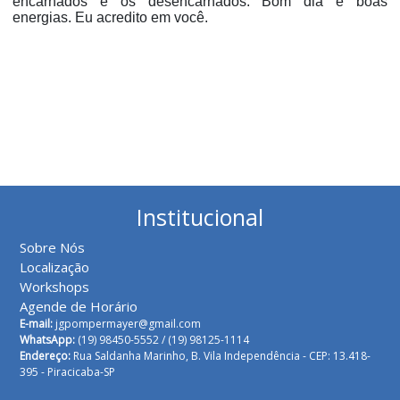
encarnados e os desencarnados. Bom dia e boas
energias. Eu acredito em você.
Institucional
Sobre Nós
Localização
Workshops
Agende de Horário
E-mail:
jgpompermayer@gmail.com
WhatsApp:
(19) 98450-5552 /
(19) 98125-1114
Endereço:
Rua Saldanha Marinho, B. Vila Independência - CEP: 13.418-
395 - Piracicaba-SP