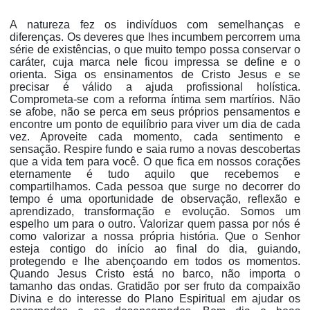
A natureza fez os indivíduos com semelhanças e
diferenças. Os deveres que lhes incumbem percorrem uma
série de existências, o que muito tempo possa conservar o
caráter, cuja marca nele ficou impressa se define e o
orienta. Siga os ensinamentos de Cristo Jesus e se
precisar é válido a ajuda profissional holística.
Comprometa-se com a reforma íntima sem martírios. Não
se afobe, não se perca em seus próprios pensamentos e
encontre um ponto de equilíbrio para viver um dia de cada
vez. Aproveite cada momento, cada sentimento e
sensação. Respire fundo e saia rumo a novas descobertas
que a vida tem para você. O que fica em nossos corações
eternamente é tudo aquilo que recebemos e
compartilhamos. Cada pessoa que surge no decorrer do
tempo é uma oportunidade de observação, reflexão e
aprendizado, transformação e evolução. Somos um
espelho um para o outro. Valorizar quem passa por nós é
como valorizar a nossa própria história. Que o Senhor
esteja contigo do início ao final do dia, guiando,
protegendo e lhe abençoando em todos os momentos.
Quando Jesus Cristo está no barco, não importa o
tamanho das ondas. Gratidão por ser fruto da compaixão
Divina e do interesse do Plano Espiritual em ajudar os