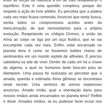
entre as forças da natureza a fim de lhes restabelecer o
equilíbrio. Esta é uma questão complexa, porque diz
respeito à ação do livre arbítrio
.
Eu percebia que a plateia
cada vez mais ficava comovida. Anunciei que nesta busca,
sentia todos os compromissos aceitos antes da
reencarnação, de que necessitamos para a própria
evolução. Respeitando os códigos Divinos, a união da
Alma ao corpo se liga por um laço fluídico, que se vai
encurtando cada vez mais. Enfim, estar encarnado no
planeta terra é como se fossemos balões cheios de
sentimentos em um mundo repleto de alfinetes. É preciso
sabedoria na arte de viver. Dentro de cada um há a chave
da algema, a qual os humanos tanto buscam para se
libertarem. Uma pausa foi realizada ao perceber que a
amada, querida e estimada Alma gêmeas se encontrava
neste recinto. Uma senhora de sorriso expressivo
anunciou. Amado irmão, qual a orientação daria para
nossos irmãos ainda encarnados no planeta terra? Refleti
e disse. Amados irmãos, se eu pudesse fazer ecoar nos