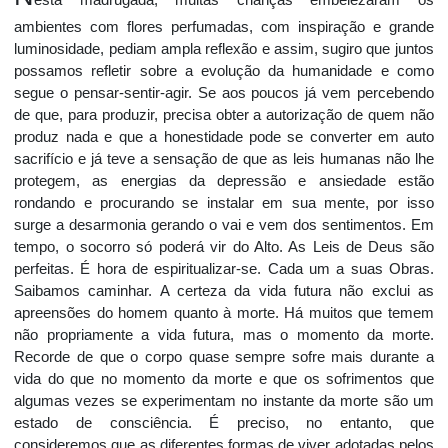
esta madrugada, muitas crianças embelezaram os
ambientes com flores perfumadas, com inspiração e grande
luminosidade, pediam ampla reflexão e assim, sugiro que juntos
possamos refletir sobre a evolução da humanidade e como
segue o pensar-sentir-agir. Se aos poucos já vem percebendo
de que, para produzir, precisa obter a autorização de quem não
produz nada e que a honestidade pode se converter em auto
sacrifício e já teve a sensação de que as leis humanas não lhe
protegem, as energias da depressão e ansiedade estão
rondando e procurando se instalar em sua mente, por isso
surge a desarmonia gerando o vai e vem dos sentimentos. Em
tempo, o socorro só poderá vir do Alto. As Leis de Deus são
perfeitas. É hora de espiritualizar-se. Cada um a suas Obras.
Saibamos caminhar. A certeza da vida futura não exclui as
apreensões do homem quanto à morte. Há muitos que temem
não propriamente a vida futura, mas o momento da morte.
Recorde de que o corpo quase sempre sofre mais durante a
vida do que no momento da morte e que os sofrimentos que
algumas vezes se experimentam no instante da morte são um
estado de consciência. É preciso, no entanto, que
consideremos que as diferentes formas de viver adotadas pelos