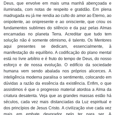
Deus, que envolve em mais uma manhã abençoada e
iluminada, com notas de respeito e gratidão. Em plena
madrugada eu já me rendia ao culto do amor ao Eterno, ao
onipotente, ao onipresente e ao onisciente, que criou os
fundamentos sublimes do silêncio e da paz pelas Almas
encarnadas no planeta Terra. Acreditar que tudo tem
solução não é somente otimismo, é talento. Os Mentores
aqui presentes se dedicam, essencialmente, à
manifestação do equilíbrio. A codificação do plano mental
está no livre arbítrio e é fruto do tempo de Deus, do nosso
esforço e de nossa evolução. O edifício da sociedade
humana vem sendo abalada nos próprios alicerces. A
inteligência moderna paralisa o sentimento, colocando em
dúvidas a razão da essência da existência. Enfim, o que
assistimos é que o progresso material atordoa a Alma da
criatura desatenta. Veja que as grandes massas estão há
séculos, cada vez mais distanciadas da Luz espiritual e
dos princípios de Jesus Cristo. A civilização vive cada vez
mais em embate devorador pelo ter para ser. A