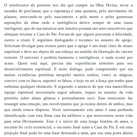
O interlocutor ali presente nos diz que cumpre na Obra Divina, ter-se a
ousadia de proclamar, que a esperança é uma quimera, pelo movimento do
planeta, renovando-se pelo nascimento e pela morte e pelas generosas
aspirações da alma onde a inteligência derive sempre de uma causa
inteligente, que de sua natureza sem intuitos possam sair seres suscetíveis que
almejam retornar a Casa do Pai. Focam de que alguns procuram a felicidade,
outros a criam.
E seguimos dialogando e tocamos no assunto do apego.
Solicitam divulgar para nossos pares que o apego é um sinal claro de atraso
espiritual e deve ser objeto de um esforço no sentido da libertação do cárcere
terrestre. O universo é perfeita harmonia e inteligência, e nada ocorre por
acaso. Quem está aqui, precisa das experiências terrestres para seu
desenvolvimento espiritual.
E neste diálogo, pude compreender que em
muitas existências pretéritas atropelei muitos sonhos, venci as mágoas,
convivi com os fracos, suportei os falsos, e hoje eu sei a força que tenho para
enfrentar qualquer obstáculo.
E seguindo o anuncio de que esta maravilhosa
equipe espiritual necessitaria seguir adiante, toquei no assunto da vida
pretérita sobre almas gêmeas e pontualmente ouvi. Esse reencontro faz
ressurgir uma emoção, um envolvimento que já existia dentro de ambos, mas
que ainda estava disperso. Viver intensamente este amor é uma profunda
identificação com esta Alma cara há milênios e que reencontrou nesta vida
para selar Divinamente. Esse é o início de uma longa história de amor, o
encerrar do ciclo existencial, o encontro final rumo a Casa do Pai.
E em uma
projeção final pude ler uma frase destinada a mim, que sou uma porta aberta