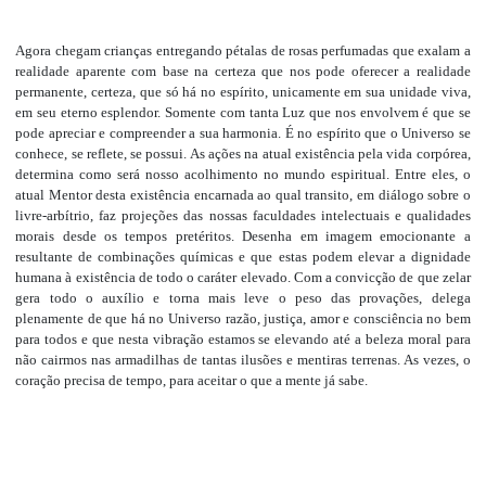
Agora chegam crianças entregando pétalas de rosas perfumadas que exalam a
realidade aparente com base na certeza que nos pode oferecer a realidade
permanente, certeza, que só há no espírito, unicamente em sua unidade viva,
em seu eterno esplendor. Somente com tanta Luz que nos envolvem é que se
pode apreciar e compreender a sua harmonia. É no espírito que o Universo se
conhece, se reflete, se possui. As ações na atual existência pela vida corpórea,
determina como será nosso acolhimento no mundo espiritual. Entre eles, o
atual Mentor desta existência encarnada ao qual transito, em diálogo sobre o
livre-arbítrio, faz projeções das nossas faculdades intelectuais e qualidades
morais desde os tempos pretéritos. Desenha em imagem emocionante a
resultante de combinações químicas e que estas podem elevar a dignidade
humana à existência de todo o caráter elevado. Com a convicção de que zelar
gera todo o auxílio e torna mais leve o peso das provações, delega
plenamente de que há no Universo razão, justiça, amor e consciência no bem
para todos e que nesta vibração estamos se elevando até a beleza moral para
não cairmos nas armadilhas de tantas ilusões e mentiras terrenas. As vezes, o
coração precisa de tempo, para aceitar o que a mente já sabe.