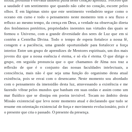
nítida, profunda e elevada também pulsa neste coração aprendiz. Percebo que
a saudade é um sentimento que quando não cabe no coração, escorre pelos
olhos. E em lágrimas sinto que este sentimento verdadeiro segue como o
oceano em curso e todo o pensamento neste momento tem o seu fluxo e
refluxo ao mesmo tempo, da crença em Deus, a verdade na observação direta
dos fenômenos pretéritos, propriedades inerentes nas virtudes das quais se
formou o Universo, com a grande diversidade dos seres de Luz que em si
contém a Centelha Divina. Todo o tempo de espera fortalece a nossa fé,
coragem e a paciência, uma grande oportunidade para fortalecer a força
interior. Entre um grupo de aprendizes de Mentores espirituais, um dos mais
jovens diz que a nossa essência é eterna, e só ela é eterna. O que dirige o
grupo, em seguida pronuncia que o que chamamos de Alma nos traz a
reflexão de que é o conjunto das nossas faculdades intelectuais, a
consciência, mais não é que seja uma função do organismo desta atual
existência, pois se esvai com o desencarne. Neste momento sou abordado
com o pensamento da imensidão desta luz, atravessando a existência e me
fazendo vibrar pelos mundos que banham em suas ondas e assim como um
mar fluídico que se dissipa em poeira invisível. Tocam no âmbito desta
Missão existencial que levo neste momento atual e declarando que tudo se
resume em orientação existencial de força e movimento evolucionário, pois é
o presente que cria o passado. O presente da presença.