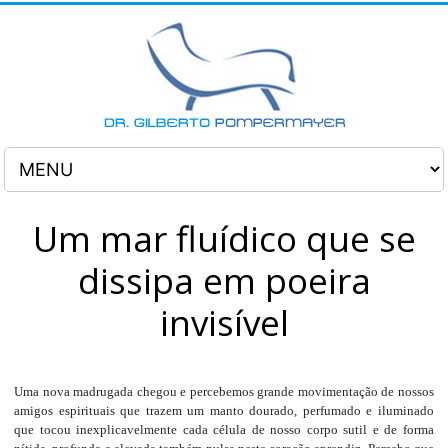
Um mar fluídico que se
dissipa em poeira
invisível
Uma nova madrugada chegou e percebemos grande movimentação de nossos
amigos espirituais que trazem um manto dourado, perfumado e iluminado
que tocou inexplicavelmente cada célula de nosso corpo sutil e de forma