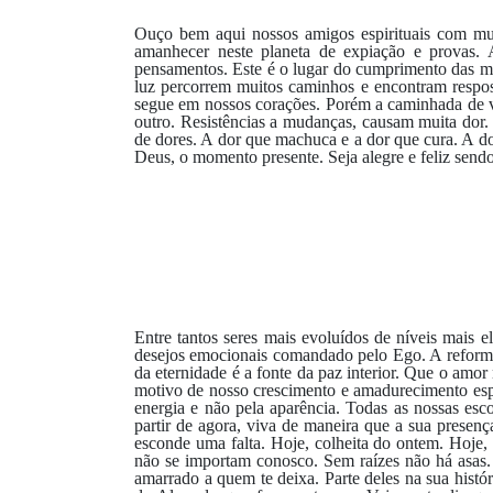
Ouço bem aqui nossos amigos espirituais com mui
amanhecer neste planeta de expiação e provas. 
pensamentos. Este é o lugar do cumprimento das mi
luz percorrem muitos caminhos e encontram respos
segue em nossos corações. Porém a caminhada de vo
outro. Resistências a mudanças, causam muita dor
de dores. A dor que machuca e a dor que cura. A d
Deus, o momento presente. Seja alegre e feliz send
Entre tantos seres mais evoluídos de níveis mais
desejos emocionais comandado pelo Ego. A reforma
da eternidade é a fonte da paz interior. Que o amo
motivo de nosso crescimento e amadurecimento espi
energia e não pela aparência. Todas as nossas esc
partir de agora, viva de maneira que a sua presenç
esconde uma falta. Hoje, colheita do ontem. Hoje
não se importam conosco. Sem raízes não há asas. 
amarrado a quem te deixa. Parte deles na sua hist