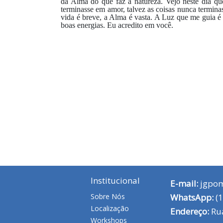
da Alma do que faz a natureza. Vejo neste dia qu
terminasse em amor, talvez as coisas nunca termina
vida é breve, a Alma é vasta. A Luz que me guia 
boas energias. Eu acredito em você.
Institucional
E-mail:
jgpo
Sobre Nós
WhatsApp:
(1
Localização
Endereço:
Rua
Workshops