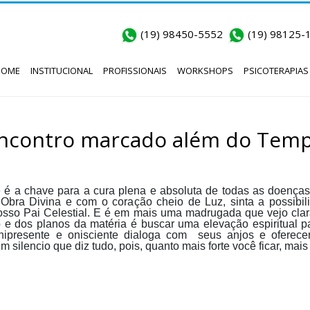
(19) 98450-5552
(19) 98125-
HOME
INSTITUCIONAL
PROFISSIONAIS
WORKSHOPS
PSICOTERAPIAS
ncontro marcado além do Tem
é a chave para a cura plena e absoluta de todas as doenças 
 Obra Divina e com o coração cheio de Luz, sinta a possibilid
sso Pai Celestial. E é em mais uma madrugada que vejo clar
o e dos planos da matéria é buscar uma elevação espiritual p
onipresente e onisciente dialoga com seus anjos e oferece
lencio que diz tudo, pois, quanto mais forte você ficar, mais 