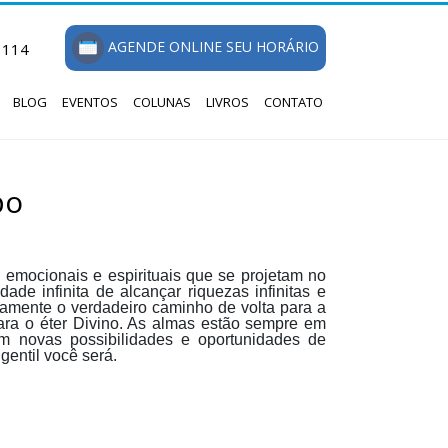
AGENDE ONLINE SEU HORÁRIO
1114
BLOG
EVENTOS
COLUNAS
LIVROS
CONTATO
po
emocionais e espirituais que se projetam no
ade infinita de alcançar riquezas infinitas e
amente o verdadeiro caminho de volta para a
ara o éter Divino. As almas estão sempre em
m novas possibilidades e oportunidades de
gentil você será.