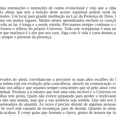
tas orientações e instruções de cunho evolucional e vejo que a cid
As almas que tem a benção deste acesso espiritual podem neste lug
ssões. Um local para grande meditação na Luz da Presença de Deus. O 
tas em muitos lugares. Muitos destes aprendizados enchem os corações
lta ao lar, é longa e a senda estreita. Precisamos sempre continuar o
. Somos o reflexo do próprio Universo. Todo este ectoplasma é uma a
or que machuca é a dor que nos cura. Siga com A vida é curta demais 
o sempre o presente da presença.
 elevados do astral, convidam-me a percorrer os mais altos escalões 
 intima está em evolução pela consciência, através da comunicação c
r não nos aflija e que sejamos sempre conscientes que só pelo amor cr
ritual. Prometa a si mesmo que terá uma vida incrível e o Universo e
olhas tem perda. Quem não estiver preparado para perder o irrelevante
a não seja notada, mas que a sua ausência seja sentida. Que não nos 
, semeadura do amanhã. As vezes é preciso desistir de algumas pessoa
Se você está cansado de recomeçar, pare de desistir. Quando se afasta
ória acabou. E como gotas que formam a chuva, gestos de ternura me 