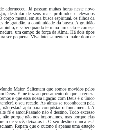
ade adormeceu. Já passam muitas horas neste novo
ar, desfrutar de seus mais profundos e elevados
corpo mental em sua busca espiritual, os filhos da
 de gratidão, a continuidade da busca. A gratidão
 caminho, e saber quando termina um ciclo e começa
rmadura, um campo de força da Alma. Há dois tipos
para ser pequena. Viva intensamente o maior dom de
do Mundo Maior. Salientam que somos movidos pelos
om Deus. E me traz ao pensamento de que a certeza
escemos e que essa nossa ligação com Deus é o único
ntenderá o seu recado. As almas se reconhecem pela
, não estará apto para conquistar o fundamental. A
falte fé e amor.Passado não é destino. Todo excesso
s, não porque não nos importamos, mas porque elas
rem de você, deixa-os ir. O seu destino nunca está
fascinam. Repara que o outono é apenas uma estação