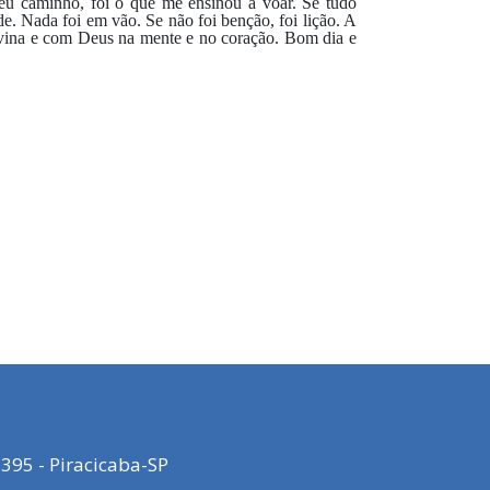
meu caminho, foi o que me ensinou a voar. Se tudo
e. Nada foi em vão. Se não foi benção, foi lição. A
ivina e com Deus na mente e no coração. Bom dia e
395 - Piracicaba-SP