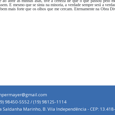
e ao abrir as minhas asas, tive a certeza de que o que passou pelo 
ssem. E mesmo que se sinta na minoria, a verdade sempre será a verdad
é bem mais forte que os olhos que me cercam. Eternamente na Obra D
mpermayer@gmail.com
9) 98450-5552 / (19) 98125-1114
 Saldanha Marinho, B. Vila Independência - CEP: 13.418-